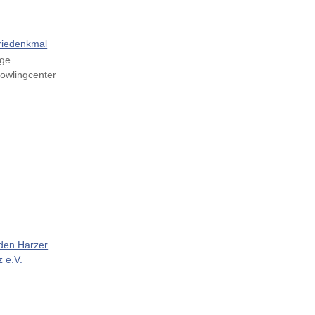
riedenkmal
ige
Bowlingcenter
den Harzer
 e.V.