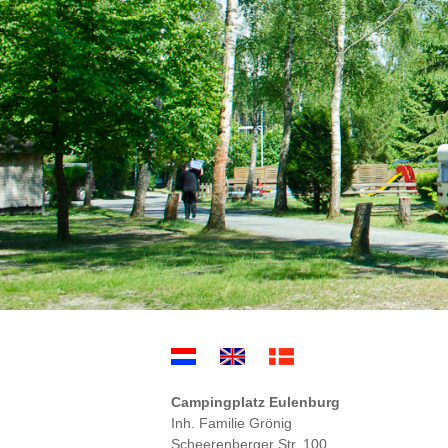
Campingplatz Eulenburg
Inh. Familie Grönig
Scheerenberger Str. 100