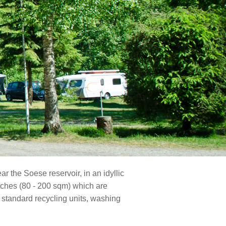
ar the Soese reservoir, in an idyllic
tches (80 - 200 sqm) which are
 standard recycling units, washing